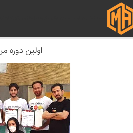
صفحه اصلـــی
دربـاره مـن
مسترترینر
قـهرمانی
لایف استایل
مربیگری
اخبار
تبلیغ
اولین دوره م