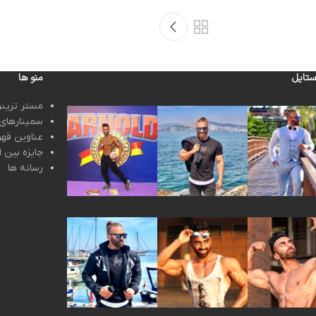
ستایل
منو ها
مستر ترینر
سمینارهای 
عناوین قهر
جایزه بین ا
رسانه ها