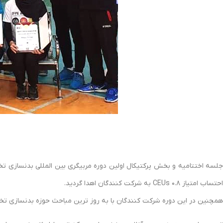
احتساب امتیاز ۰.۸ CEUs به شرکت کنندگان اهدا گردید.
همچنین در این دوره شرکت کنندگان با به روز ترین مباحث حوزه بدنسازی تخصصی والیبال و مربیگری one to one ارائه شد