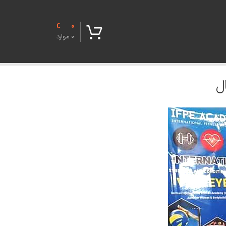
€
0
0
موارد
ل